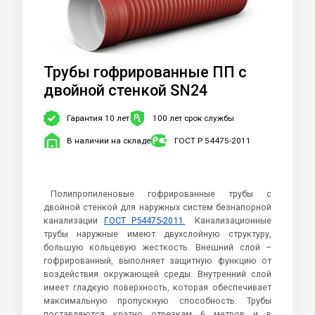
Трубы гофрированные ПП c
двойной стенкой SN24
Гарантия 10 лет
100 лет срок службы
В наличии на складе
ГОСТ Р 54475-2011
Полипропиленовые гофрированные трубы с
двойной стенкой для наружных систем безнапорной
канализации
ГОСТ Р54475-2011.
Канализационные
трубы наружные имеют двухслойную структуру,
большую кольцевую жесткость. Внешний слой –
гофрированный, выполняет защитную функцию от
воздействия окружающей среды. Внутренний слой
имеет гладкую поверхность, которая обеспечивает
максимальную пропускную способность. Трубы
поставляются кратно отрезкам 6 метров и в